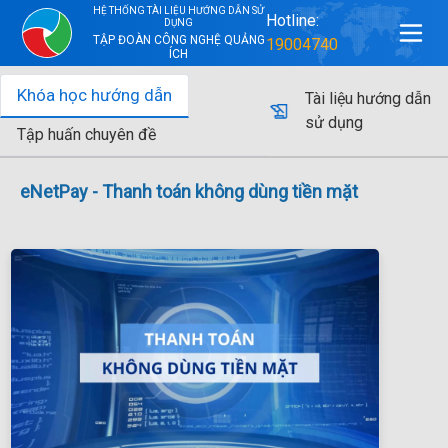
HỆ THỐNG TÀI LIỆU HƯỚNG DẪN SỬ
Hotline:
DỤNG
TẬP ĐOÀN CÔNG NGHỆ QUẢNG
19004740
ÍCH
Khóa học hướng dẫn
Tài liệu hướng dẫn
sử dụng
Tập huấn chuyên đề
eNetPay - Thanh toán không dùng tiền mặt