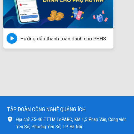
Hướng dẫn thanh toán dành cho PHHS
TẬP ĐOÀN CÔNG NGHỆ QUẢNG ÍCH
Địa chỉ: Z5-46 TTTM LePARC, KM 1,5 Pháp Vân, Công viên
Yên Sở, Phường Yên Sở, TP. Hà Nội