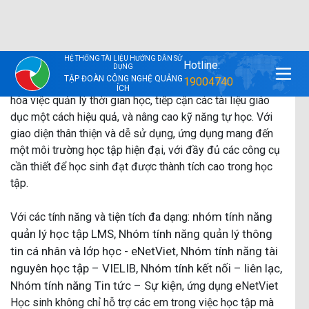
Năm học 2024-2025, đội ngũ eNetViet tự hào giới thiệu
phiên bản mới của ứng dụng eNetViet dành cho học sinh
với mục tiêu hỗ trợ toàn diện trong quá trình học tập.
eNetViet Học sinh được phát triển để giúp các em tối ưu
hóa việc quản lý thời gian học, tiếp cận các tài liệu giáo
dục một cách hiệu quả, và nâng cao kỹ năng tự học. Với
giao diện thân thiện và dễ sử dụng, ứng dụng mang đến
một môi trường học tập hiện đại, với đầy đủ các công cụ
cần thiết để học sinh đạt được thành tích cao trong học
tập.
nhóm tính năng
Với các tính năng và tiện tích đa dạng:
quản lý học tập LMS, Nhóm tính năng quản lý thông
tin cá nhân và lớp học - eNetViet, Nhóm tính năng tài
nguyên học tập – VIELIB, Nhóm tính kết nối – liên lạc,
Nhóm tính năng Tin tức – Sự kiện
, ứng dụng eNetViet
Học sinh không chỉ hỗ trợ các em trong việc học tập mà