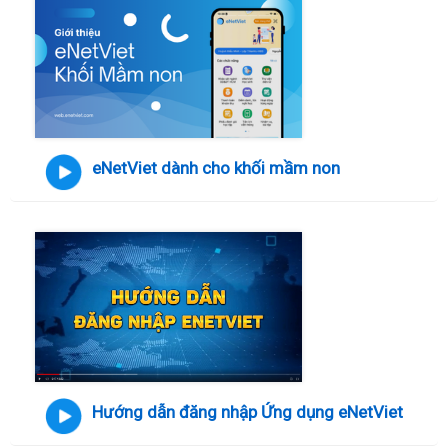
eNetViet dành cho khối mầm non
Hướng dẫn đăng nhập Ứng dụng eNetViet