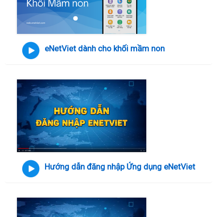
eNetViet dành cho khối mầm non
Hướng dẫn đăng nhập Ứng dụng eNetViet