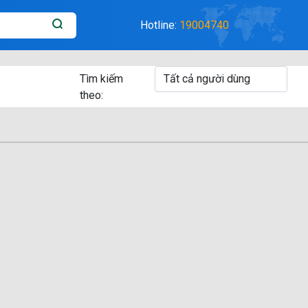
Hotline:
19004740
Tìm kiếm
theo: