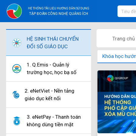
HỆ THỐNG TÀI LIỆU HƯỚNG DẪN SỬ DỤNG
TẬP ĐOÀN CÔNG NGHỆ QUẢNG ÍCH
Trang chủ
HỆ SINH THÁI CHUYỂN
ĐỔI SỐ GIÁO DỤC
Khóa học hướ
1. Q.Emis - Quản lý
trường học, học bạ số
2. eNetViet - Nền tảng
giáo dục kết nối
3. eNetPay - Thanh toán
không dùng tiền mặt