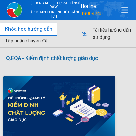
HỆ THỐNG TÀI LIỆU HƯỚNG DẪN SỬ
Hotline:
DỤNG
TẬP ĐOÀN CÔNG NGHỆ QUẢNG
19004740
ÍCH
Khóa học hướng dẫn
Tài liệu hướng dẫn
sử dụng
Tập huấn chuyên đề
Q.EQA - Kiểm định chất lượng giáo dục