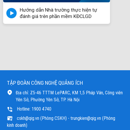
Hướng dẫn Nhà trường thực hiện tự
đánh giá trên phần mềm KĐCLGD
TẬP ĐOÀN CÔNG NGHỆ QUẢNG ÍCH
Địa chỉ: Z5-46 TTTM LePARC, KM 1,5 Pháp Vân, Công viên
Yên Sở, Phường Yên Sở, TP. Hà Nội
Hotline: 1900 4740
cskh@qig.vn (Phòng CSKH)
- trungkien@qig.vn (Phòng
kinh doanh)