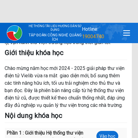
Trong video này, thầy cô sẽ có cái nhìn tổng quan về hệ
thống thư viện mới phiên bản nâng cấp, giúp thầy cô tiết
kiệm được nhiều thời gian, công sức trong công tác quản
lý, vận hành thư viện trường học trong thời gian tới.
Giới thiệu khóa học
Chào mừng năm học mới 2024 - 2025 giải pháp thư viện
điện tử Vielib vừa ra mắt giao diện mới, bổ sung thêm
các tính năng hữu ích, tối ưu trải nghiệm cho thủ thư và
bạn đọc. Đây là phiên bản nâng cấp từ hệ thống thư viện
điện tử cũ, được thiết kế theo chuẩn thống nhất, đáp ứng
đầy đủ nghiệp vụ quản lý thư viện trong các nhà trường.
Nội dung khóa học
Phần 1 : Giới thiệu Hệ thống thư viện
Vào học
điện tử mới - Phiên bản nâng cấp của hệ
thống thư viện cũ