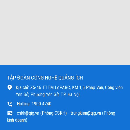
TẬP ĐOÀN CÔNG NGHỆ QUẢNG ÍCH
Địa chỉ: Z5-46 TTTM LePARC, KM 1,5 Pháp Vân, Công viên
Yên Sở, Phường Yên Sở, TP. Hà Nội
Hotline: 1900 4740
cskh@qig.vn (Phòng CSKH)
- trungkien@qig.vn (Phòng
kinh doanh)
Online:
Tổng lượt truy cập:
33
8,445,328