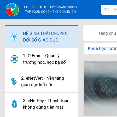
HỆ THỐNG TÀI LIỆU HƯỚNG DẪN SỬ DỤNG
TẬP ĐOÀN CÔNG NGHỆ QUẢNG ÍCH
Trang chủ
HỆ SINH THÁI CHUYỂN
ĐỔI SỐ GIÁO DỤC
Khóa học hướ
1. Q.Emis - Quản lý
trường học, học bạ số
2. eNetViet - Nền tảng
giáo dục kết nối
3. eNetPay - Thanh toán
không dùng tiền mặt